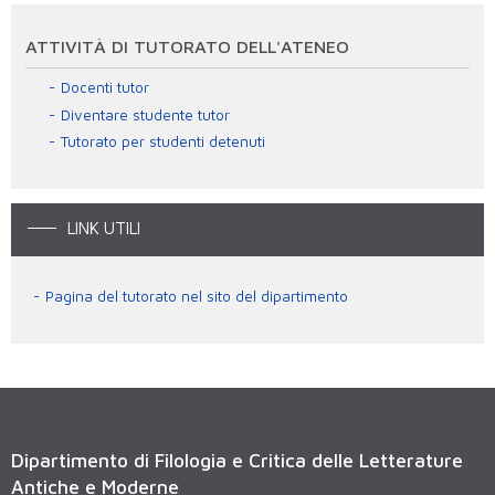
ATTIVITÀ DI TUTORATO DELL'ATENEO
Docenti tutor
Diventare studente tutor
Tutorato per studenti detenuti
LINK UTILI
Pagina del tutorato nel sito del dipartimento
Dipartimento di Filologia e Critica delle Letterature
Antiche e Moderne