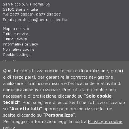
San Niccolò, via Roma, 56
53100 Siena - Italia
Tel. 0577 235661, 0577 235097
Email:
pec.dfclam@pec.unisipec.it
Mappa del sito
Tutte le novità
Tutti gli avvisi
Informativa privacy
Normativa cookie
Cookie settings
Virtual tour
WiFi - unisiWireless
Questo sito utilizza cookie tecnici e di profilazione, propri
e di terze parti, per garantire la corretta navigazione,
analizzare il traffico e misurare l'efficacia delle attività di
comunicazione istituzionale.
Puoi rifiutare i cookie non
necessari e di profilazione cliccando su
“Solo cookie
tecnici”
.
Puoi scegliere di acconsentirne l’utilizzo cliccando
su
“Accetta tutti”
oppure puoi personalizzare le tue
Università degli Studi di Siena
scelte cliccando su
“Personalizza”
.
Rettorato, via Banchi di Sotto 55, 53100 Siena ITALIA
Per maggiori informazioni leggi la nostra
Privacy e cookie
P.IVA 00273530527 | C.F. 80002070524 | Caselle Pec:
Posta
Elettronica Certificata
policy