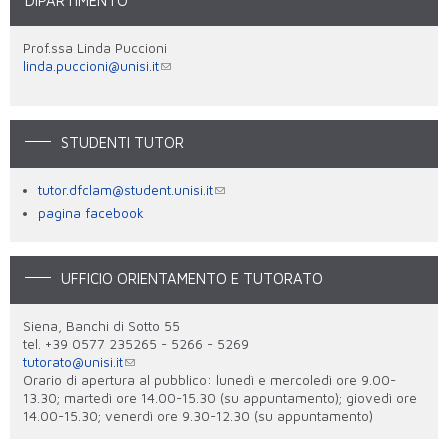
DIPARTIMENTO
Prof.ssa Linda Puccioni
linda.puccioni@unisi.it
STUDENTI TUTOR
tutor.dfclam@student.unisi.it
p
agina facebook
UFFICIO ORIENTAMENTO E TUTORATO
Siena, Banchi di Sotto 55
tel. +39 0577 235265 - 5266 - 5269
tutorato@unisi.it
Orario di apertura al pubblico: lunedì e mercoledì ore 9.00-
13.30; martedì ore 14.00-15.30 (su appuntamento); giovedì ore
14.00-15.30; venerdì ore 9.30-12.30 (su appuntamento)